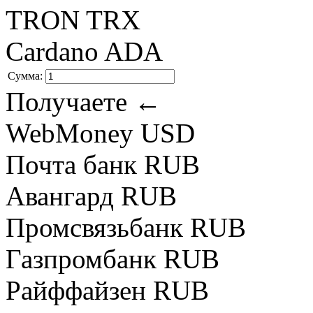
TRON TRX
Cardano ADA
Сумма:
Получаете ←
WebMoney USD
Почта банк RUB
Авангард RUB
Промсвязьбанк RUB
Газпромбанк RUB
Райффайзен RUB