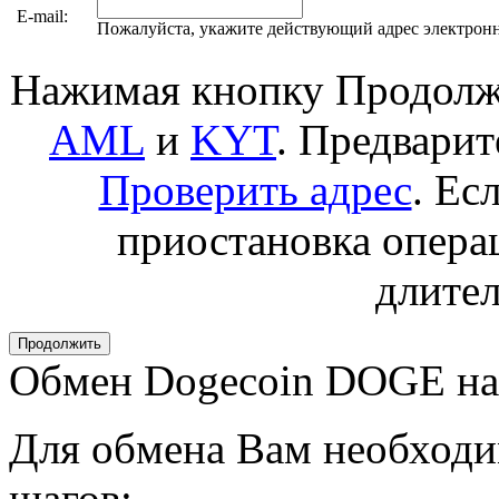
E-mail:
Пожалуйста, укажите действующий адрес электрон
Нажимая кнопку Продолжи
AML
и
KYT
. Предвари
Проверить адрес
. Ес
приостановка операц
длител
Обмен Dogecoin DOGE н
Для обмена Вам необходи
шагов: