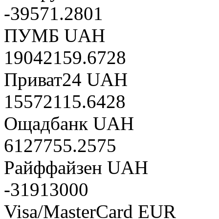
-39571.2801
ПУМБ UAH
19042159.6728
Приват24 UAH
15572115.6428
Ощадбанк UAH
6127755.2575
Райффайзен UAH
-31913000
Visa/MasterCard EUR