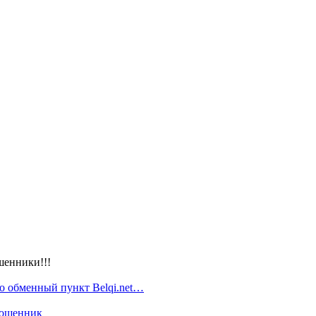
шенники!!!
то обменный пункт Belqi.net…
мошенник