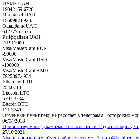
ПУМБ UAH
19042159.6728
Приват24 UAH
15609874.9233
Ощадбанк UAH
6127755.2575
Райффайзен UAH
-31913000
Visa/MasterCard EUR
-90000
Visa/MasterCard USD
-190000
Visa/MasterCard AMD
7925897.4934
Ethereum ETH
254.0713
Litecoin LTC
5797.3734
Bitcoin BTC
171.3749
Обменный пункт belqi не работает в телеграмм - осторожно мо
06/04/2018
Приветствуем вас, уважаемые пользователи. Рады сообщить, ч
27/10/2021
Мы не производим обменный в телеграмм. Данил @belqinet - 