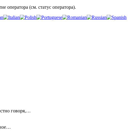
ие оператора (см. статус оператора).
естно говоря,…
ьное…