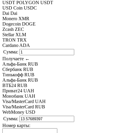
USDT POLYGON USDT
USD Coin USDC
Dai Dai
Monero XMR
Dogecoin DOGE
Zcash ZEC
Stellar XLM
TRON TRX
Cardano ADA
Сумма:
Получаете ←
Альфа-Банк RUB
Сбербанк RUB
Тинькофф RUB
Альфа-Банк RUB
ВТБ24 RUB
Приват24 UAH
Монобанк UAH
Visa/MasterCard UAH
Visa/MasterCard RUB
WebMoney USD
Сумма:
Номер карты: