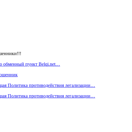
шенники!!!
то обменный пункт Belqi.net…
мошенник
я Политика противодействия легализации…
я Политика противодействия легализации…