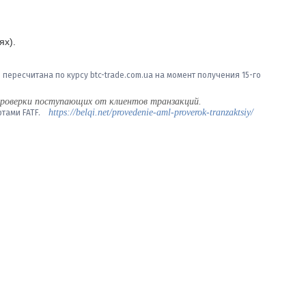
ях).
ересчитана по курсу btc-trade.com.ua на момент получения 15-го
проверки поступающих от клиентов транзакций.
https://belqi.net/provedenie-aml-proverok-tranzaktsiy/
артами FATF.