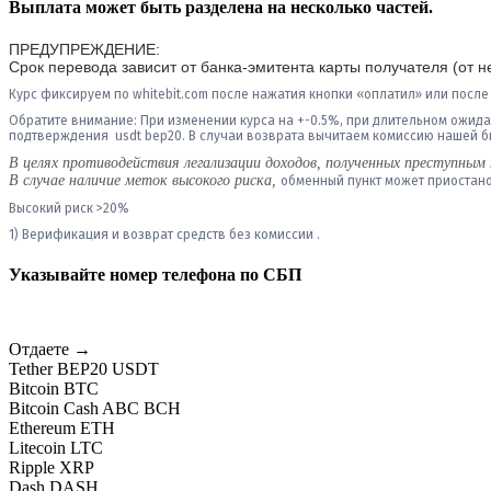
Выплата может быть разделена на несколько частей.
ПРЕДУПРЕЖДЕНИЕ:
Срок перевода зависит от банка-эмитента карты получателя (от н
Курс фиксируем по whitebit.com после нажатия кнопки «оплатил» или после
Обратите внимание:
При изменении курса на +-0.5%
, при длительном ожида
подтверждения usdt bep20. В случаи возврата вычитаем комиссию нашей б
В целях противодействия легализации доходов, полученных преступн
В случае наличие меток высокого риска
,
обменный пункт может приостан
Высокий риск >20%
1) Верификация и возврат средств без комиссии .
Указывайте номер телефона по СБП
Отдаете →
Tether BEP20 USDT
Bitcoin BTC
Bitcoin Cash ABC BCH
Ethereum ETH
Litecoin LTC
Ripple XRP
Dash DASH