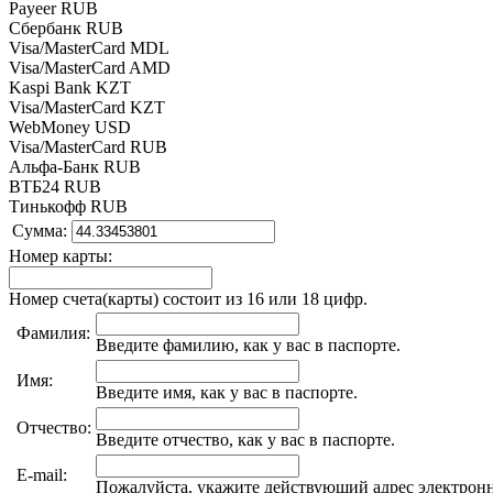
Payeer RUB
Сбербанк RUB
Visa/MasterCard MDL
Visa/MasterCard AMD
Kaspi Bank KZT
Visa/MasterCard KZT
WebMoney USD
Visa/MasterCard RUB
Альфа-Банк RUB
ВТБ24 RUB
Тинькофф RUB
Сумма:
Номер карты:
Номер счета(карты) состоит из 16 или 18 цифр.
Фамилия:
Введите фамилию, как у вас в паспорте.
Имя:
Введите имя, как у вас в паспорте.
Отчество:
Введите отчество, как у вас в паспорте.
E-mail:
Пожалуйста, укажите действующий адрес электрон