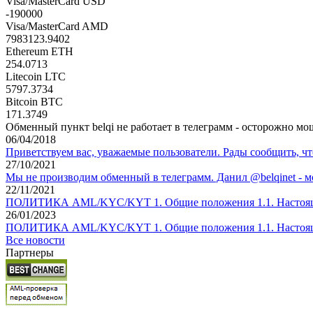
Visa/MasterCard USD
-190000
Visa/MasterCard AMD
7983123.9402
Ethereum ETH
254.0713
Litecoin LTC
5797.3734
Bitcoin BTC
171.3749
Обменный пункт belqi не работает в телеграмм - осторожно мо
06/04/2018
Приветствуем вас, уважаемые пользователи. Рады сообщить, ч
27/10/2021
Мы не производим обменный в телеграмм. Данил @belqinet - 
22/11/2021
ПОЛИТИКА AML/KYC/KYT 1. Общие положения 1.1. Настояща
26/01/2023
ПОЛИТИКА AML/KYC/KYT 1. Общие положения 1.1. Настояща
Все новости
Партнеры