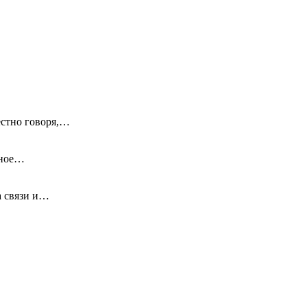
естно говоря,…
ьное…
а связи и…