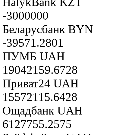
HalykBank KZT
-3000000
Беларусбанк BYN
-39571.2801
ПУМБ UAH
19042159.6728
Приват24 UAH
15572115.6428
Ощадбанк UAH
6127755.2575