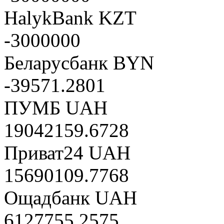
HalykBank KZT
-3000000
Беларусбанк BYN
-39571.2801
ПУМБ UAH
19042159.6728
Приват24 UAH
15690109.7768
Ощадбанк UAH
6127755.2575